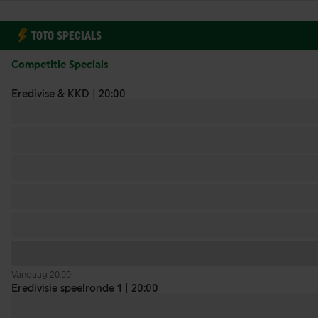
TOTO SPECIALS
Competitie Specials
Eredivise & KKD | 20:00
Vandaag 20:00
Eredivisie speelronde 1 | 20:00