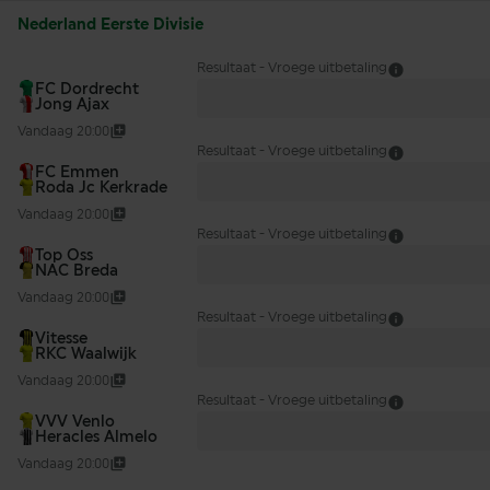
Nederland Eerste Divisie
Resultaat - Vroege uitbetaling
FC Dordrecht
Jong Ajax
Vandaag 20:00
Resultaat - Vroege uitbetaling
FC Emmen
Roda Jc Kerkrade
Vandaag 20:00
Resultaat - Vroege uitbetaling
Top Oss
NAC Breda
Vandaag 20:00
Resultaat - Vroege uitbetaling
Vitesse
RKC Waalwijk
Vandaag 20:00
Resultaat - Vroege uitbetaling
VVV Venlo
Heracles Almelo
Vandaag 20:00