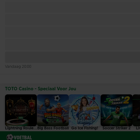
Vandaag 20:00
TOTO Casino - Speciaal Voor Jou
Lightning Roulette
Big Bass Football
Go Ice Fishing!
Soccer Striker 2
Li
VOETBAL