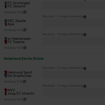
FC Groningen
FC Utrecht
Vandaag 14:30
Resultaat - Vroege uitbetaling
PEC Zwolle
Ajax
Vandaag 14:30
Resultaat - Vroege uitbetaling
sc Heerenveen
FC Twente
Vandaag 16:45
Nederland Eerste Divisie
Resultaat - Vroege uitbetaling
Helmond Sport
De Graafschap
Vandaag 12:15
Resultaat - Vroege uitbetaling
MVV
Jong FC Utrecht
Vandaag 16:45