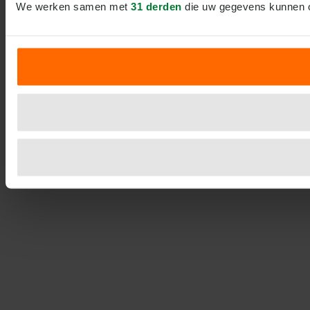
We werken samen met
31 derden
die uw gegevens kunnen 