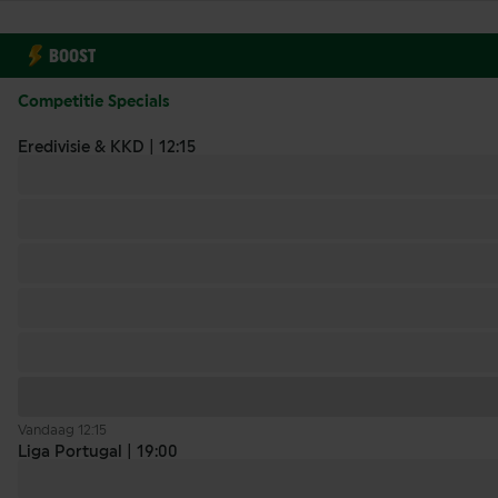
BOOST
Competitie Specials
Eredivisie & KKD | 12:15
Vandaag 12:15
Liga Portugal | 19:00