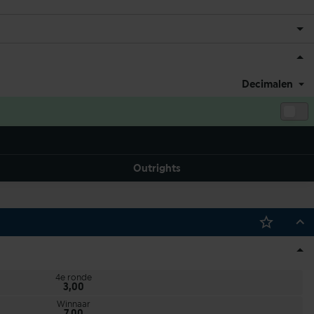
Decimalen
Outrights
4e ronde
3,00
Winnaar
7,00