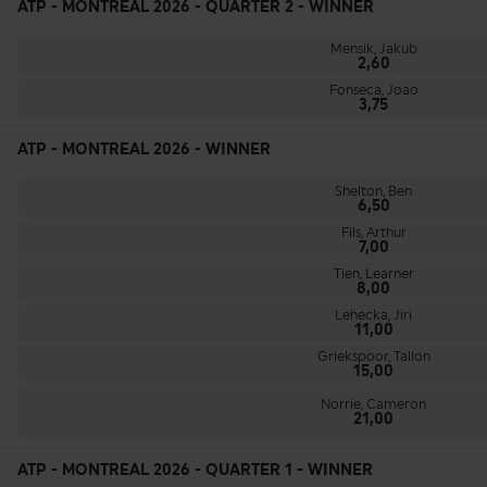
ATP - MONTREAL 2026 - QUARTER 2 - WINNER
Mensik, Jakub
2,60
Fonseca, Joao
3,75
ATP - MONTREAL 2026 - WINNER
Shelton, Ben
6,50
Fils, Arthur
7,00
Tien, Learner
8,00
Lehecka, Jiri
11,00
Griekspoor, Tallon
15,00
Norrie, Cameron
21,00
ATP - MONTREAL 2026 - QUARTER 1 - WINNER