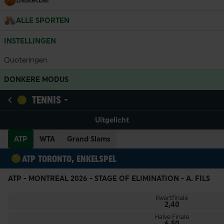
Basketbal
ALLE SPORTEN
INSTELLINGEN
Quoteringen
DONKERE MODUS
TENNIS
Uitgelicht
ATP
WTA
Grand Slams
ATP TORONTO, ENKELSPEL
ATP - MONTREAL 2026 - STAGE OF ELIMINATION - A. FILS
Kwartfinale
2,40
Halve Finale
6,50