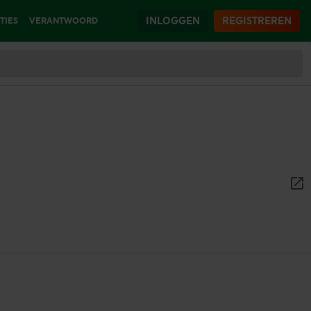
INLOGGEN
REGISTREREN
TIES
VERANTWOORD
SPELEN