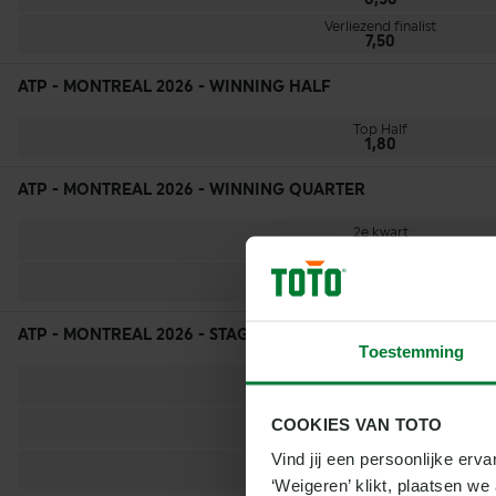
Verliezend finalist
7,50
ATP - MONTREAL 2026 - WINNING HALF
Top Half
1,80
ATP - MONTREAL 2026 - WINNING QUARTER
2e kwart
2,75
1e kwart
4,50
ATP - MONTREAL 2026 - STAGE OF ELIMINATION - B. SHELTO
Toestemming
4e ronde
2,00
Halve Finale
COOKIES VAN TOTO
6,50
Vind jij een persoonlijke erva
Verliezend finalist
9,00
‘Weigeren’ klikt, plaatsen w