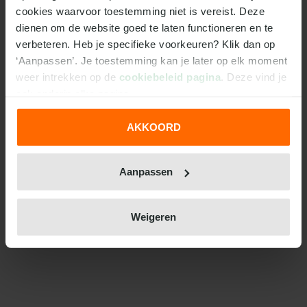
cookies waarvoor toestemming niet is vereist. Deze 
dienen om de website goed te laten functioneren en te 
verbeteren. Heb je specifieke voorkeuren? Klik dan op 
‘Aanpassen’. Je toestemming kan je later op elk moment 
weer intrekken op de 
cookiebeleid pagina
. Deze vind je 
ook onderin elke pagina.
AKKOORD
We werken samen met
31 derden
die uw gegevens
kunnen ontvangen en verwerken.
Aanpassen
Weigeren