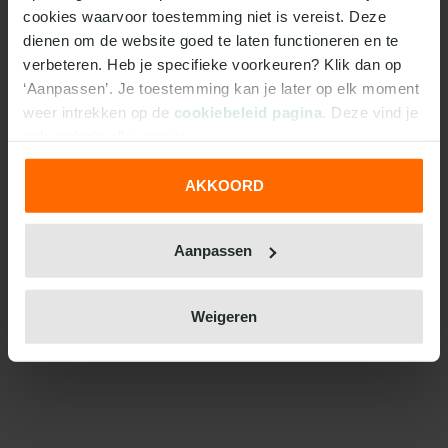
cookies waarvoor toestemming niet is vereist. Deze 
dienen om de website goed te laten functioneren en te 
verbeteren. Heb je specifieke voorkeuren? Klik dan op 
‘Aanpassen’. Je toestemming kan je later op elk moment 
weer intrekken op de 
cookiebeleid pagina
. Deze vind je 
ook onderin elke pagina.
AKKOORD
We werken samen met
31 derden
die uw gegevens
kunnen ontvangen en verwerken.
Aanpassen
Weigeren