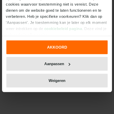
cookies waarvoor toestemming niet is vereist. Deze 
dienen om de website goed te laten functioneren en te 
verbeteren. Heb je specifieke voorkeuren? Klik dan op 
‘Aanpassen’. Je toestemming kan je later op elk moment 
weer intrekken op de 
cookiebeleid pagina
. Deze vind je 
ook onderin elke pagina.
AKKOORD
We werken samen met
31 derden
die uw gegevens
kunnen ontvangen en verwerken.
Aanpassen
Weigeren