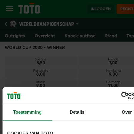
INLOGGEN
REGIS
WERELDKAMPIOENSCHAP
Outrights
Overzicht
Knock-outfase
Stand
Top
WORLD CUP 2030 - WINNER
Spagna
Francia
5,50
7,00
Portogallo
Inghilterra
8,00
9,00
Brasile
Germania
9,00
11,00
Argentinië
Marocco
13,00
26,00
Olanda
Belgio
26,00
35,00
Toestemming
Details
Over
Italia
+69 meer
35,00
→
COOKIES VAN TOTO