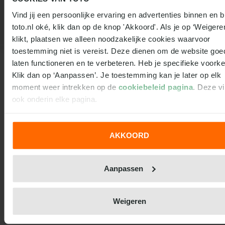
Wedden op het WK 2026 bij TOTO
Vind jij een persoonlijke ervaring en advertenties binnen en bu
Het WK 2026 wordt het grootste voetbaltoernooi dat w
toto.nl oké, klik dan op de knop 'Akkoord'. Als je op ‘Weigeren
hebben gezien. In Noord-Amerika strijden 48 deelne
klikt, plaatsen we alleen noodzakelijke cookies waarvoor 
landen om de wereldtitel. Verdeeld over twaalf groepe
toestemming niet is vereist. Deze dienen om de website goed
meerdere knock-outrondes zijn zij goed voor maar liefs
wedstrijden. Dat betekent zes weken lang topvoetbal e
laten functioneren en te verbeteren. Heb je specifieke voorke
spanning. Bij TOTO volg je elke minuut en maak je van e
Klik dan op ‘Aanpassen’. Je toestemming kan je later op elk 
wedstrijd een finale. Met actuele odds, verschillende s
moment weer intrekken op de 
cookiebeleid pagina
. Deze vin
weddenschappen en live wedden wordt het WK voetba
ook onderin elke pagina.
net iets leuker.
Hoe kan je wedden op het WK 2026 
TOTO?
We werken samen met
31 derden
die uw gegevens kunnen
AKKOORD
Wedden op WK-wedstrijden
is eenvoudig en vooral leuk
ontvangen en verwerken.
weet waar je op moet letten. Bij TOTO kies je uit een b
aanbod en bepaal je zelf welk type weddenschap bij je 
Van simpele voorspellingen tot meer uitgebreide
Aanpassen
weddenschappen, jij bepaalt. We leggen hieronder de
verschillende opties voor je uit.
Wedden op WK wedstrijden
Weigeren
Tijdens het WK kun je per specifieke wedstrijd verschil
weddenschappen plaatsen. Denk aan het voorspellen v