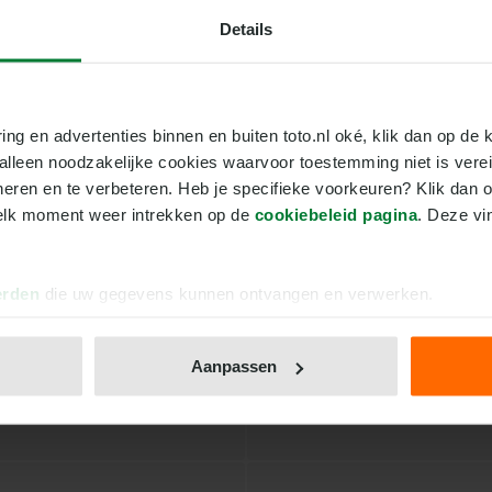
Details
ring en advertenties binnen en buiten toto.nl oké, klik dan op de k
e alleen noodzakelijke cookies waarvoor toestemming niet is vere
neren en te verbeteren. Heb je specifieke voorkeuren? Klik dan o
elk moment weer intrekken op de 
cookiebeleid pagina
. Deze vi
Knock-outfase
erden
die uw gegevens kunnen ontvangen en verwerken.
Aanpassen