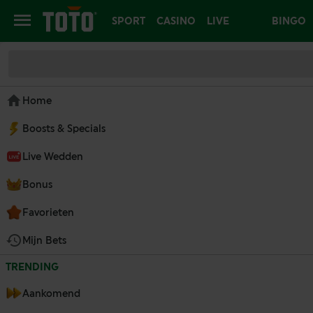
SPORT
CASINO
LIVE
BINGO
CASINO
Home
Boosts & Specials
Live Wedden
Bonus
Favorieten
Mijn Bets
TRENDING
Aankomend