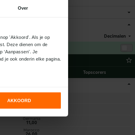
Over
Decimalen
nop 'Akkoord'. Als je op 
ist. Deze dienen om de 
p ‘Aanpassen’. Je 
nd je ook onderin elke pagina.
Stand
Topscorers
Francia
7,00
AKKOORD
Inghilterra
9,00
Germania
11,00
Marocco
26,00