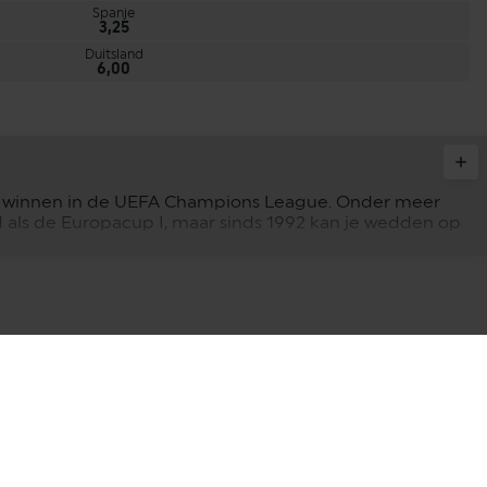
Spanje
3,25
Duitsland
6,00
 te winnen in de UEFA Champions League. Onder meer
d als de Europacup I, maar sinds 1992 kan je wedden op
 League wedden bij TOTO zeker een aanrader. Het aanbod
onder meer over het meest prestigieuze toernooi op
rbeste clubs en natuurlijk Champions League
e bedoeling dat de landskampioenen van alle Europese
deelsleutel voor ingesteld. De beste landen, zoals
 aantal voorronde plekken moet stellen. Dit aantal is
e
. Deze toernooien worden georganiseerd door de