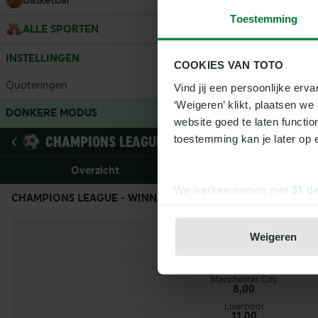
Basketbal
Toestemming
ALLE SPORTEN
INSTELLINGEN
COOKIES VAN TOTO
Quoteringen
Vind jij een persoonlijke erva
‘Weigeren’ klikt, plaatsen w
DONKERE MODUS
website goed te laten functio
toestemming kan je later op 
CHAMPIONS LEAGUE
Overzicht
Wedstrijden
We werken samen met
31 d
CHAMPIONS LEAGUE - WINNAAR
Paris Saint-Germain
6,00
Weigeren
Arsenal
7,50
Manchester City
8,00
Liverpool
11,00