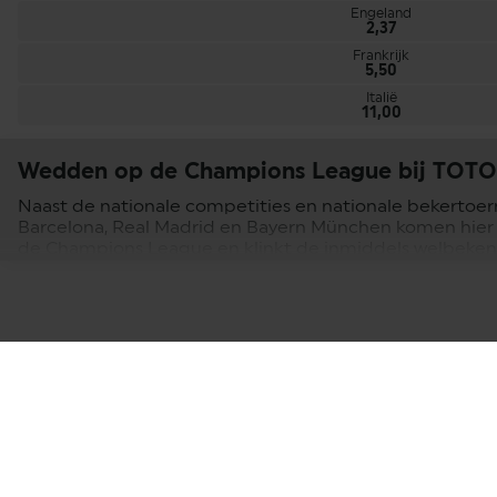
Engeland
2,37
Frankrijk
5,50
Italië
11,00
Wedden op de Champions League bij TOTO
Naast de nationale competities en nationale bekertoer
Barcelona, Real Madrid en Bayern München komen hier bi
de Champions League en klinkt de inmiddels welbeken
Wanneer je de beste clubs van Europa in actie wilt zi
sportweddenschappen is enorm en je kan tegen de beste
het gebied van voetbal. Daarbij gaan we onder meer i
voorspellingen.
Wat is de Champions League?
De Champions League is het belangrijkste internationa
landen hieraan mee zouden doen, maar door het sterkteve
Engeland, Spanje en Duitsland, mogen wat meer teams s
afhankelijk van de UEFA Coëfficiënten Ranglijst.
Europa League en de Conference League
Naast de Champions League zijn er nog twee Europese