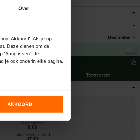
Over
Decimalen
nop 'Akkoord'. Als je op 
ist. Deze dienen om de 
p ‘Aanpassen’. Je 
nd je ook onderin elke pagina.
Stand
Topscorers
Bayern München
7,50
AKKOORD
Barcelona
8,00
Real Madrid
8,00
Manchester United
17,00