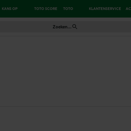
KANS OP
TOTO SCORE
TOTO
KLANTENSERVICE
AC
€25.000
6
EXTRA
Zoeken...