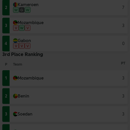
Kameroen
2
7
W
G
W
Mozambique
3
3
V
W
V
Gabon
4
0
V
V
V
3rd Place Ranking
PT
P
Team
1
Mozambique
3
2
Benin
3
3
Soedan
3