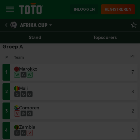
INLOGGEN
REGISTREREN
AFRIKA CUP
Stand
Topscorers
Groep A
PT
P
Team
Marokko
1
7
W
G
W
Mali
2
3
G
G
G
Comoren
3
2
V
G
G
Zambia
4
2
G
G
V