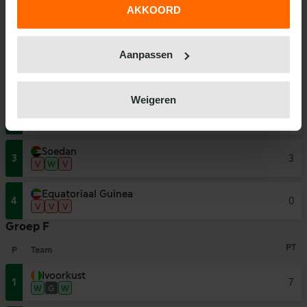
AKKOORD
Groep E
We werken samen met
31 derden
die uw gegevens
PT
kunnen ontvangen en verwerken.
P
Team
Aanpassen
Algerije
1
9
W
W
W
Weigeren
Burkina Faso
2
6
W
V
W
Soedan
3
3
V
W
V
Equatoriaal Guinea
4
0
V
V
V
Groep F
PT
P
Team
Ivoorkust
1
7
W
G
W