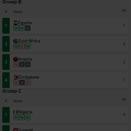
Groep B
PT
P
Team
Egypte
1
7
W
W
G
Zuid-Afrika
2
6
W
V
W
Angola
3
2
V
G
G
Zimbabwe
4
1
V
G
V
Groep C
PT
P
Team
Nigeria
1
9
W
W
W
Tunesië