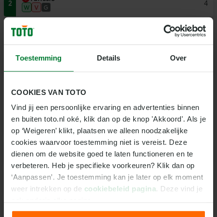
2
4
W
V
G
Tanzania
3
2
V
G
G
Toestemming
Details
Over
Oeganda
4
1
V
G
V
Groep D
COOKIES VAN TOTO
PT
P
Team
Vind jij een persoonlijke ervaring en advertenties binnen 
Senegal
en buiten toto.nl oké, klik dan op de knop 'Akkoord'. Als je 
1
7
W
G
W
op ‘Weigeren’ klikt, plaatsen we alleen noodzakelijke 
cookies waarvoor toestemming niet is vereist. Deze 
DR Congo
2
7
dienen om de website goed te laten functioneren en te 
W
G
W
verbeteren. Heb je specifieke voorkeuren? Klik dan op 
Benin
‘Aanpassen’. Je toestemming kan je later op elk moment 
3
3
V
W
V
weer intrekken op de 
cookiebeleid pagina
. Deze vind je 
ook onderin elke pagina.
Botswana
4
0
V
V
V