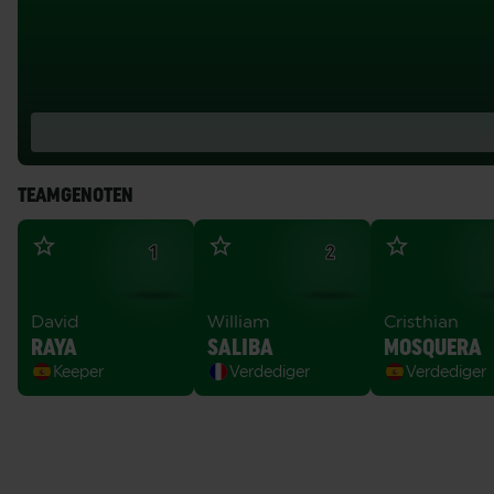
TEAMGENOTEN
1
2
David
William
Cristhian
RAYA
SALIBA
MOSQUERA
Keeper
Verdediger
Verdediger