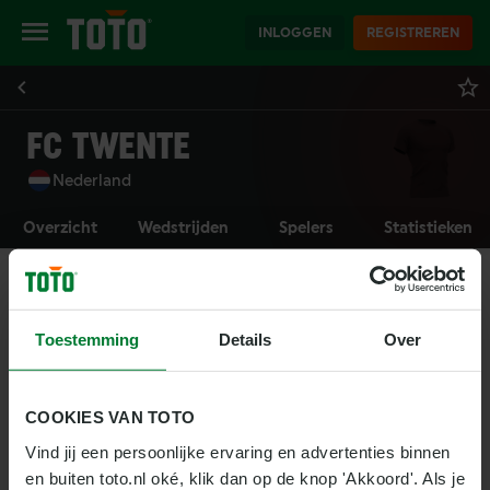
INLOGGEN
REGISTREREN
FC TWENTE
Nederland
Overzicht
Wedstrijden
Spelers
Statistieken
AANKOMENDE WEDSTRIJD
CONFERENCE LEAGUE
Toestemming
Details
Over
2e Helft
COOKIES VAN TOTO
3 - 0
FC Twente
DAC Dunajská Streda
Vind jij een persoonlijke ervaring en advertenties binnen 
Resultaat - Vroege uitbetaling
en buiten toto.nl oké, klik dan op de knop 'Akkoord'. Als je 
N.B.