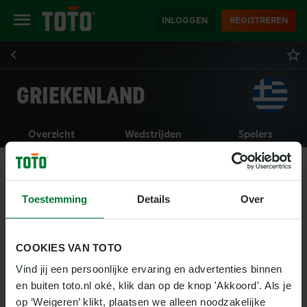
INLOGGEN
REGISTREREN
GRIEKENLAND
Overzicht
Wedstrijden
Spelers
Toestemming
Details
Over
COOKIES VAN TOTO
Vind jij een persoonlijke ervaring en advertenties binnen 
en buiten toto.nl oké, klik dan op de knop 'Akkoord'. Als je 
op ‘Weigeren’ klikt, plaatsen we alleen noodzakelijke 