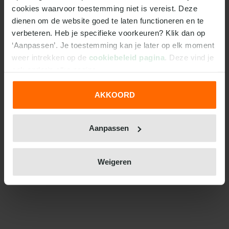
cookies waarvoor toestemming niet is vereist. Deze 
dienen om de website goed te laten functioneren en te 
verbeteren. Heb je specifieke voorkeuren? Klik dan op 
‘Aanpassen’. Je toestemming kan je later op elk moment 
weer intrekken op de 
cookiebeleid pagina
. Deze vind je 
ook onderin elke pagina.
AKKOORD
We werken samen met
31 derden
die uw gegevens
kunnen ontvangen en verwerken.
Aanpassen
Weigeren