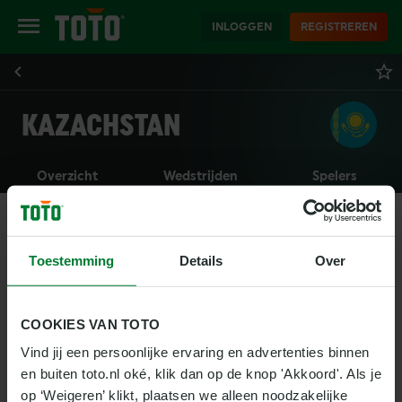
INLOGGEN
REGISTREREN
KAZACHSTAN
Overzicht
Wedstrijden
Spelers
Toestemming
Details
Over
COOKIES VAN TOTO
Vind jij een persoonlijke ervaring en advertenties binnen 
en buiten toto.nl oké, klik dan op de knop 'Akkoord'. Als je 
op ‘Weigeren’ klikt, plaatsen we alleen noodzakelijke 