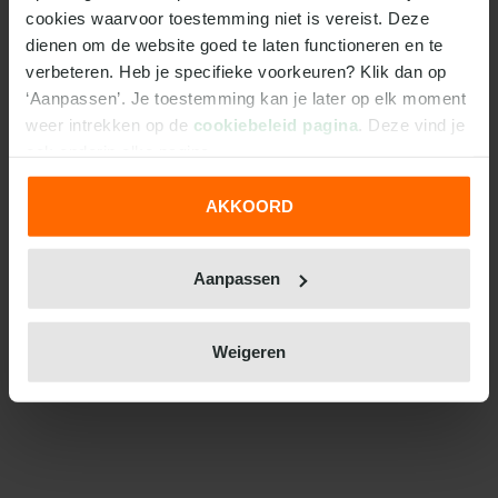
cookies waarvoor toestemming niet is vereist. Deze 
dienen om de website goed te laten functioneren en te 
verbeteren. Heb je specifieke voorkeuren? Klik dan op 
‘Aanpassen’. Je toestemming kan je later op elk moment 
weer intrekken op de 
cookiebeleid pagina
. Deze vind je 
ook onderin elke pagina.
AKKOORD
We werken samen met
31 derden
die uw gegevens
kunnen ontvangen en verwerken.
Aanpassen
Weigeren