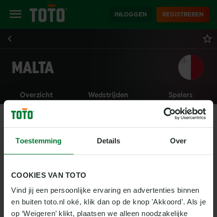
INLOGGEN
REGISTREREN
MALTA
Overzicht
Wedstrijden
Spelers
Toestemming
Details
Over
COOKIES VAN TOTO
Vind jij een persoonlijke ervaring en advertenties binnen 
en buiten toto.nl oké, klik dan op de knop 'Akkoord'. Als je 
op ‘Weigeren’ klikt, plaatsen we alleen noodzakelijke 