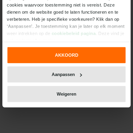
cookies waarvoor toestemming niet is vereist. Deze 
dienen om de website goed te laten functioneren en te 
verbeteren. Heb je specifieke voorkeuren? Klik dan op 
‘Aanpassen’. Je toestemming kan je later op elk moment 
weer intrekken op de 
cookiebeleid pagina
. Deze vind je 
ook onderin elke pagina.
AKKOORD
We werken samen met
31 derden
die uw gegevens
kunnen ontvangen en verwerken.
Aanpassen
Weigeren