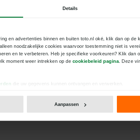
Details
ring en advertenties binnen en buiten toto.nl oké, klik dan op de k
e alleen noodzakelijke cookies waarvoor toestemming niet is vere
neren en te verbeteren. Heb je specifieke voorkeuren? Klik dan o
elk moment weer intrekken op de 
cookiebeleid pagina
. Deze vi
erden
die uw gegevens kunnen ontvangen en verwerken.
Wedstrijden
Aanpassen