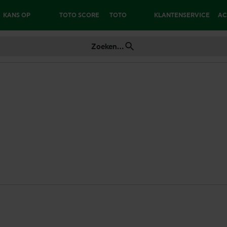
KANS OP
TOTO SCORE
TOTO
KLANTENSERVICE
AC
€25.000
6
EXTRA
Zoeken...