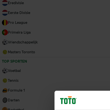
Eredivisie
Eerste Divisie
Pro League
Primeira Liga
Vriendschappelijk
Masters Toronto
TOP SPORTEN
Voetbal
Tennis
Formule 1
Darten