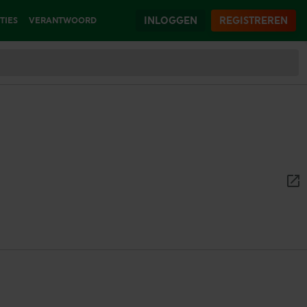
INLOGGEN
REGISTREREN
TIES
VERANTWOORD
SPELEN