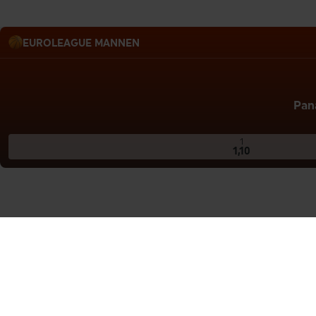
EUROLEAGUE MANNEN
Pan
1
1,10