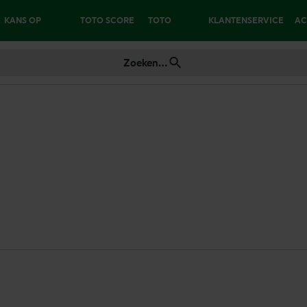
KANS OP
TOTO SCORE
TOTO
KLANTENSERVICE
AC
€25.000
6
EXTRA
Zoeken...