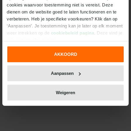
cookies waarvoor toestemming niet is vereist. Deze 
dienen om de website goed te laten functioneren en te 
verbeteren. Heb je specifieke voorkeuren? Klik dan op 
‘Aanpassen’. Je toestemming kan je later op elk moment 
weer intrekken op de 
cookiebeleid pagina
. Deze vind je 
ook onderin elke pagina.
AKKOORD
We werken samen met
31 derden
die uw gegevens
kunnen ontvangen en verwerken.
Aanpassen
Weigeren