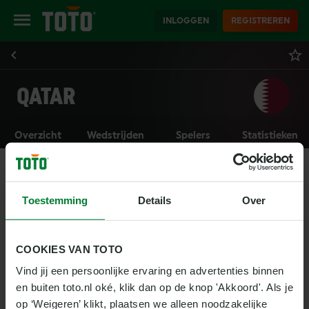
INLOGGEN
REGISTREREN
QATAR
Overzicht
Wedstrijden
Spelers
Statistieken
Toestemming
Details
Over
COOKIES VAN TOTO
Vind jij een persoonlijke ervaring en advertenties binnen 
en buiten toto.nl oké, klik dan op de knop 'Akkoord'. Als je 
op ‘Weigeren’ klikt, plaatsen we alleen noodzakelijke 