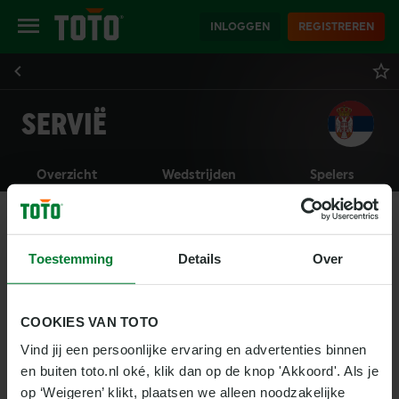
INLOGGEN
REGISTREREN
SERVIË
Overzicht
Wedstrijden
Spelers
Toestemming
Details
Over
COOKIES VAN TOTO
Vind jij een persoonlijke ervaring en advertenties binnen 
en buiten toto.nl oké, klik dan op de knop 'Akkoord'. Als je 
op ‘Weigeren’ klikt, plaatsen we alleen noodzakelijke 