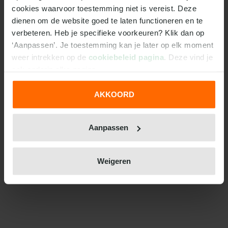
cookies waarvoor toestemming niet is vereist. Deze 
dienen om de website goed te laten functioneren en te 
verbeteren. Heb je specifieke voorkeuren? Klik dan op 
‘Aanpassen’. Je toestemming kan je later op elk moment 
weer intrekken op de 
cookiebeleid pagina
. Deze vind je 
ook onderin elke pagina.
AKKOORD
We werken samen met
31 derden
die uw gegevens
kunnen ontvangen en verwerken.
Aanpassen
Weigeren