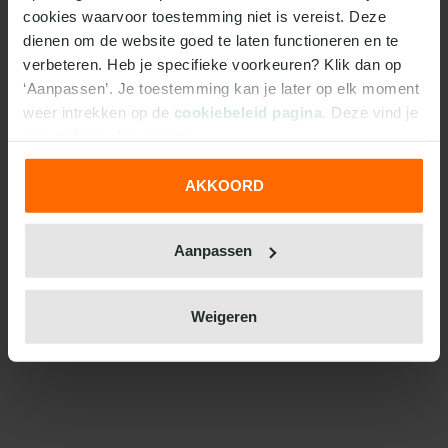
cookies waarvoor toestemming niet is vereist. Deze 
dienen om de website goed te laten functioneren en te 
verbeteren. Heb je specifieke voorkeuren? Klik dan op 
‘Aanpassen’. Je toestemming kan je later op elk moment 
weer intrekken op de 
cookiebeleid pagina
. Deze vind je 
ook onderin elke pagina.
AKKOORD
We werken samen met
31 derden
die uw gegevens
kunnen ontvangen en verwerken.
Aanpassen
Weigeren