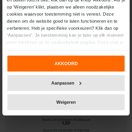
2,80
3,40
2,17
op ‘Weigeren’ klikt, plaatsen we alleen noodzakelijke 
cookies waarvoor toestemming niet is vereist. Deze 
POPULAIRE BETS
dienen om de website goed te laten functioneren en te 
verbeteren. Heb je specifieke voorkeuren? Klik dan op 
Racing De Santander vs Villarreal
‘Aanpassen’. Je toestemming kan je later op elk moment 
weer intrekken op de 
cookiebeleid pagina
. Deze vind je 
RESULTAAT - VROEGE UITBETALING
ook onderin elke pagina.
1
X
2
2,80
3,40
2,17
AKKOORD
We werken samen met
31 derden
die uw gegevens
RESULTAAT - HOGERE UITBETALING
kunnen ontvangen en verwerken.
Aanpassen
1
X
2
3,00
3,40
2,32
Weigeren
DUBBELE KANS
Racing De Santander of Gelijkspel
1,59
Racing De Santander of Villarreal