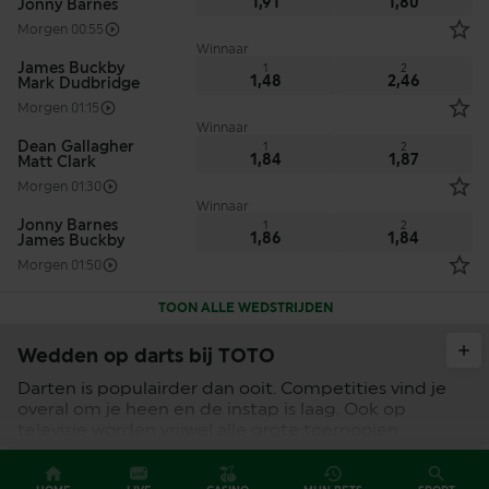
1,91
1,80
Jonny Barnes
Morgen 00:55
Winnaar
James Buckby
1
2
1,48
2,46
Mark Dudbridge
Morgen 01:15
Winnaar
Dean Gallagher
1
2
1,84
1,87
Matt Clark
Morgen 01:30
Winnaar
Jonny Barnes
1
2
1,86
1,84
James Buckby
Morgen 01:50
TOON ALLE WEDSTRIJDEN
Wedden op darts bij TOTO
Darten is populairder dan ooit. Competities vind je
overal om je heen en de instap is laag. Ook op
televisie worden vrijwel alle grote toernooien
uitgezonden. Al sinds Raymond van Barneveld
kampioen werd, levert Nederland spelers van een