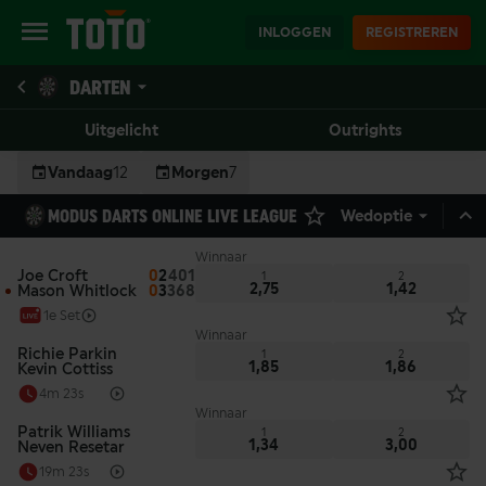
INLOGGEN
REGISTREREN
DARTEN
Uitgelicht
Outrights
Vandaag
12
Morgen
7
MODUS DARTS ONLINE LIVE LEAGUE
Wedoptie
Winnaar
Joe Croft
0
2
401
1
2
2,75
1,42
Mason Whitlock
0
3
368
1e Set
Winnaar
Richie Parkin
1
2
1,85
1,86
Kevin Cottiss
4m 23s
Winnaar
Patrik Williams
1
2
1,34
3,00
Neven Resetar
19m 23s