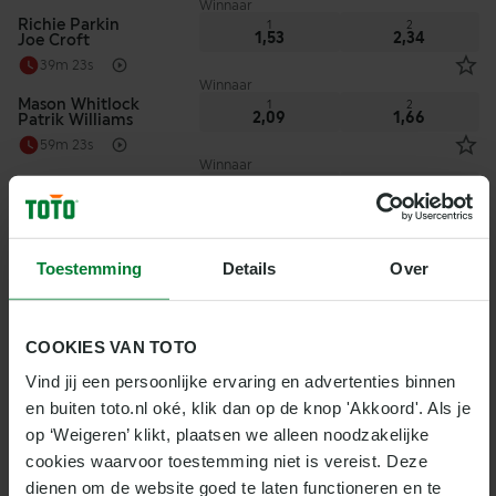
Winnaar
Richie Parkin
1
2
1,53
2,34
Joe Croft
39m 23s
Winnaar
Mason Whitlock
1
2
2,09
1,66
Patrik Williams
59m 23s
Winnaar
Kevin Cottiss
1
2
1,34
3,00
Neven Resetar
Vandaag 17:25
Winnaar
Patrik Williams
1
2
Toestemming
Details
Over
1,66
2,09
Richie Parkin
Vandaag 17:40
Winnaar
Joe Croft
1
2
COOKIES VAN TOTO
2,22
1,59
Kevin Cottiss
Vind jij een persoonlijke ervaring en advertenties binnen 
Vandaag 18:00
Winnaar
en buiten toto.nl oké, klik dan op de knop 'Akkoord'. Als je 
Neven Resetar
1
2
op ‘Weigeren’ klikt, plaatsen we alleen noodzakelijke 
2,03
1,70
Mason Whitlock
cookies waarvoor toestemming niet is vereist. Deze 
Vandaag 18:20
Winnaar
dienen om de website goed te laten functioneren en te 