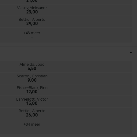
21,00
Vlasov, Aleksandr
23,00
Bettiol, Alberto
29,00
+43 meer
→
Almeida, Joao
5,50
Scaroni, Christian
9,00
Fisher-Black, Finn
12,00
Langellotti, Victor
15,00
Bettiol, Alberto
26,00
+84 meer
→