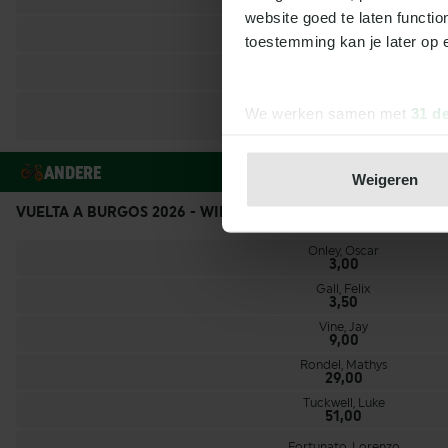
15,00
website goed te laten functio
Lipowitz, Florian
34,00
toestemming kan je later op 
Onley, Oscar
71,00
Finn, Lorenzo
We werken samen met
31 d
81,00
ANDERE
Weigeren
VUELTA A BURGOS 2026 - WINNER
Onley, Oscar
3,00
Gall, Felix
3,50
Vine, Jay
9,00
Rondel, Mathys
29,00
Tuckwell, Luke
51,00
Fortunato, Lorenzo