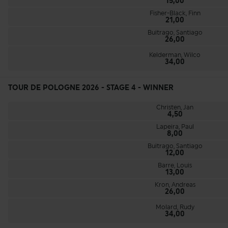
15,00
Fisher-Black, Finn
21,00
Buitrago, Santiago
26,00
Kelderman, Wilco
34,00
TOUR DE POLOGNE 2026 - STAGE 4 - WINNER
Christen, Jan
4,50
Lapeira, Paul
8,00
Buitrago, Santiago
12,00
Barre, Louis
13,00
Kron, Andreas
26,00
Molard, Rudy
34,00