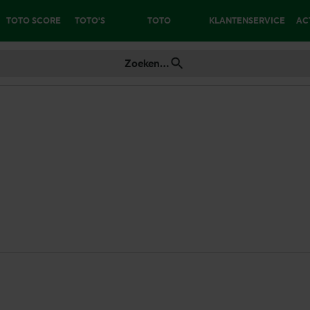
TOTO SCORE
TOTO'S
TOTO
KLANTENSERVICE
AC
6
MISSIES
EXTRA
Zoeken...