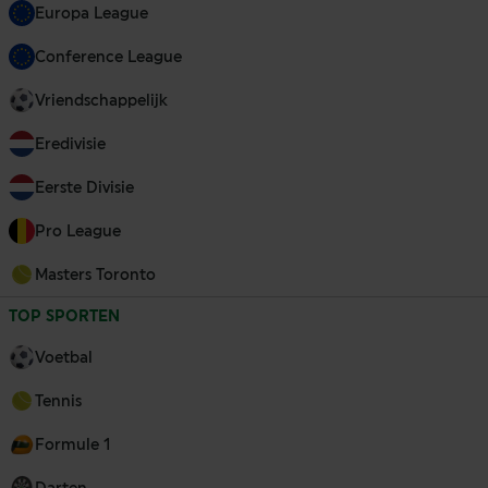
Europa League
Conference League
Vriendschappelijk
Eredivisie
Eerste Divisie
Pro League
Masters Toronto
TOP SPORTEN
Voetbal
Tennis
Formule 1