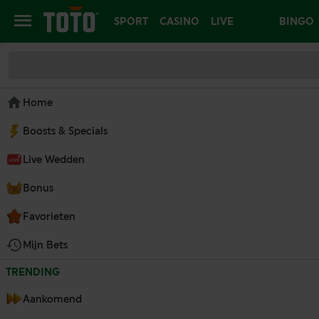
SPORT
CASINO
LIVE
BINGO
CASINO
Home
Boosts & Specials
Live Wedden
Bonus
Favorieten
Mijn Bets
TRENDING
Aankomend