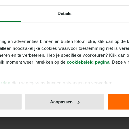
Details
ring en advertenties binnen en buiten toto.nl oké, klik dan op de k
e alleen noodzakelijke cookies waarvoor toestemming niet is vere
neren en te verbeteren. Heb je specifieke voorkeuren? Klik dan o
elk moment weer intrekken op de 
cookiebeleid pagina
. Deze vi
ENKELSPEL
erden
die uw gegevens kunnen ontvangen en verwerken.
Aanpassen