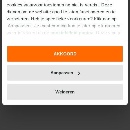
cookies waarvoor toestemming niet is vereist. Deze 
dienen om de website goed te laten functioneren en te 
verbeteren. Heb je specifieke voorkeuren? Klik dan op 
‘Aanpassen’. Je toestemming kan je later op elk moment 
weer intrekken op de 
cookiebeleid pagina
. Deze vind je 
ook onderin elke pagina.
AKKOORD
We werken samen met
31 derden
die uw gegevens
kunnen ontvangen en verwerken.
Aanpassen
Weigeren