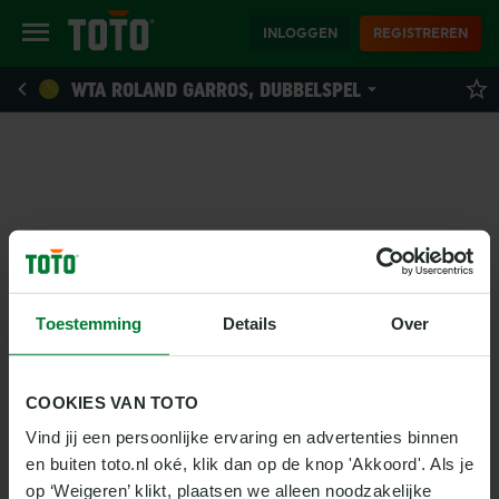
INLOGGEN
REGISTREREN
WTA ROLAND GARROS, DUBBELSPEL
Toestemming
Details
Over
COOKIES VAN TOTO
Vind jij een persoonlijke ervaring en advertenties binnen 
en buiten toto.nl oké, klik dan op de knop 'Akkoord'. Als je 
op ‘Weigeren’ klikt, plaatsen we alleen noodzakelijke 