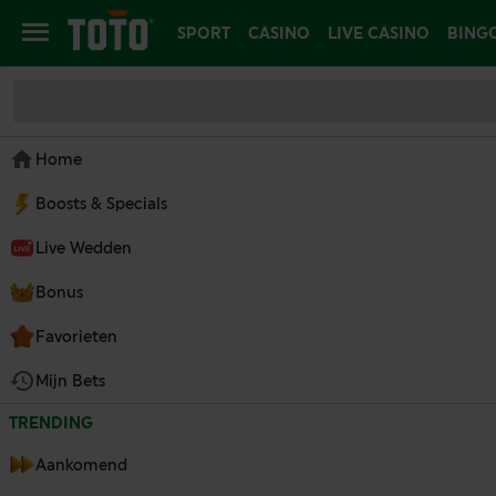
SPORT
CASINO
LIVE CASINO
BING
Home
Boosts & Specials
Live Wedden
Bonus
Favorieten
Mijn Bets
TRENDING
Aankomend