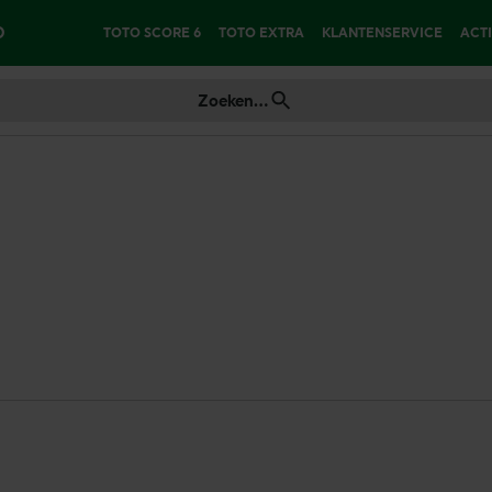
O
TOTO SCORE 6
TOTO EXTRA
KLANTENSERVICE
ACT
Zoeken...