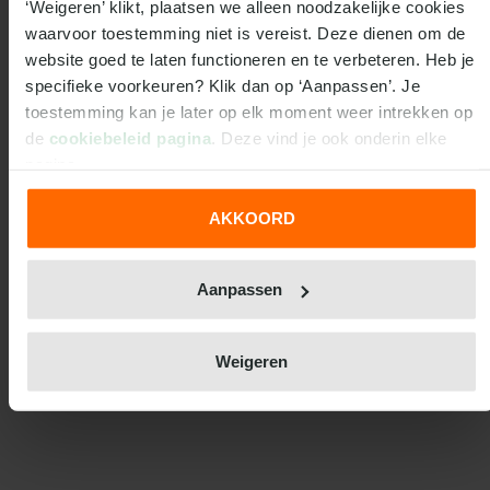
‘Weigeren’ klikt, plaatsen we alleen noodzakelijke cookies 
waarvoor toestemming niet is vereist. Deze dienen om de 
website goed te laten functioneren en te verbeteren. Heb je 
specifieke voorkeuren? Klik dan op ‘Aanpassen’. Je 
toestemming kan je later op elk moment weer intrekken op 
de 
cookiebeleid pagina
. Deze vind je ook onderin elke 
pagina.
AKKOORD
We werken samen met
31 derden
die uw gegevens
kunnen ontvangen en verwerken.
Aanpassen
Weigeren