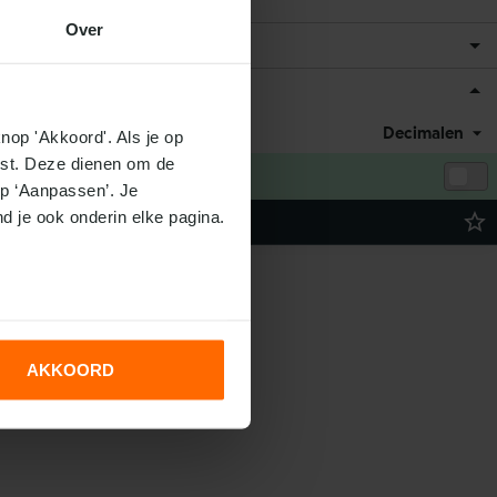
Over
Decimalen
nop 'Akkoord'. Als je op 
ist. Deze dienen om de 
p ‘Aanpassen’. Je 
nd je ook onderin elke pagina.
AKKOORD