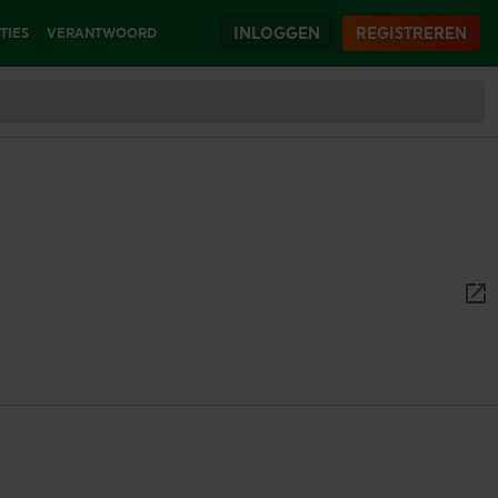
INLOGGEN
REGISTREREN
TIES
VERANTWOORD
SPELEN