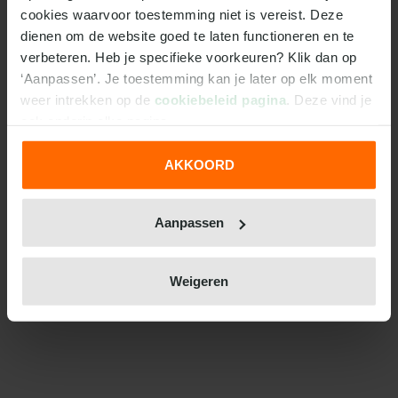
cookies waarvoor toestemming niet is vereist. Deze 
dienen om de website goed te laten functioneren en te 
verbeteren. Heb je specifieke voorkeuren? Klik dan op 
‘Aanpassen’. Je toestemming kan je later op elk moment 
weer intrekken op de 
cookiebeleid pagina
. Deze vind je 
ook onderin elke pagina.
AKKOORD
We werken samen met
31 derden
die uw gegevens
kunnen ontvangen en verwerken.
Aanpassen
Weigeren