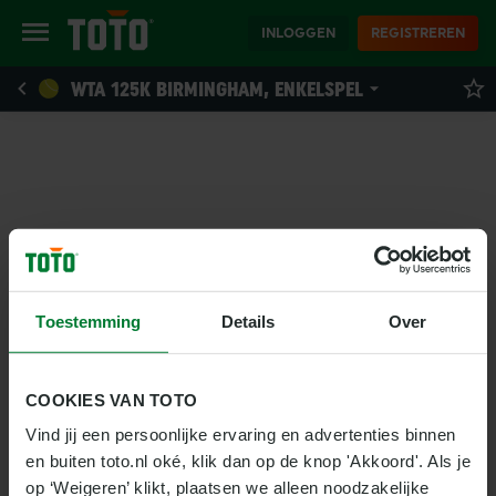
INLOGGEN
REGISTREREN
WTA 125K BIRMINGHAM, ENKELSPEL
Toestemming
Details
Over
COOKIES VAN TOTO
Vind jij een persoonlijke ervaring en advertenties binnen 
en buiten toto.nl oké, klik dan op de knop 'Akkoord'. Als je 
op ‘Weigeren’ klikt, plaatsen we alleen noodzakelijke 