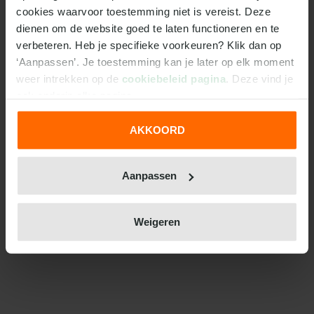
cookies waarvoor toestemming niet is vereist. Deze 
dienen om de website goed te laten functioneren en te 
verbeteren. Heb je specifieke voorkeuren? Klik dan op 
‘Aanpassen’. Je toestemming kan je later op elk moment 
weer intrekken op de 
cookiebeleid pagina
. Deze vind je 
ook onderin elke pagina.
AKKOORD
We werken samen met
31 derden
die uw gegevens
kunnen ontvangen en verwerken.
Aanpassen
Weigeren