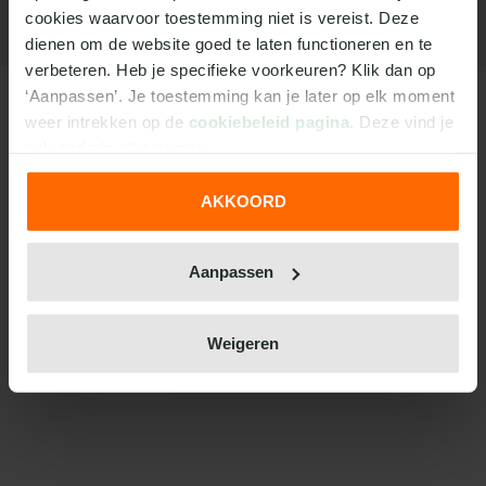
Een van de mooiste toernooien in tennis is natuurlijk
cookies waarvoor toestemming niet is vereist. Deze 
Roland Garros. Een prestigieus toernooi waar alleen
dienen om de website goed te laten functioneren en te 
de allerbeste tennissers aan meedoen. Zij vechten
verbeteren. Heb je specifieke voorkeuren? Klik dan op 
het op de court uit om die felbegeerde prijs mee
naar huis te nemen en dat is een genot om naar te
‘Aanpassen’. Je toestemming kan je later op elk moment 
kijken. Dat nog wat spannender maken? Dat doe je
weer intrekken op de 
cookiebeleid pagina
. Deze vind je 
met wedden op Roland Garros bij TOTO, waar we je
ook onderin elke pagina.
diverse wedopties aanbieden om de sportbeleving
te intensiveren. Je hebt er immers zelf ook wat bij te
winnen en dat is mooi meegenomen, niet?
AKKOORD
We werken samen met
31 derden
die uw gegevens
Hoe kan je wedden op Roland
kunnen ontvangen en verwerken.
Garros?
Aanpassen
Wil je bij TOTO inzetten op Roland Garros? Hier
ontdek je verschillende wedopties en aantrekkelijke
odds. We leggen je graag uit hoe het werkt. Als
Weigeren
eerste heb je een
account bij TOTO
nodig. Dit maak
je gratis aan, mits je 18 jaar of ouder bent. Na een
eerste storting op je TOTO-account kun je
vervolgens gaan wedden op Roland Garros.
1.
Maak een account aan bij TOTO
– Heb je al een
account? Dan ben je ready to go!