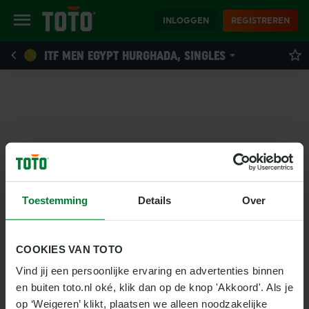
INLOGGEN
REGISTREREN
ITF MEN EGYPT HURGHADA, SINGLES
Toestemming
Details
Over
COOKIES VAN TOTO
Vind jij een persoonlijke ervaring en advertenties binnen 
en buiten toto.nl oké, klik dan op de knop 'Akkoord'. Als je 
op ‘Weigeren’ klikt, plaatsen we alleen noodzakelijke 