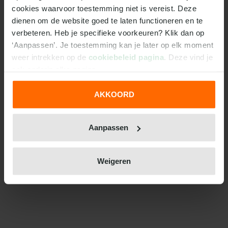
cookies waarvoor toestemming niet is vereist. Deze 
dienen om de website goed te laten functioneren en te 
verbeteren. Heb je specifieke voorkeuren? Klik dan op 
‘Aanpassen’. Je toestemming kan je later op elk moment 
weer intrekken op de 
cookiebeleid pagina
. Deze vind je 
ook onderin elke pagina.
AKKOORD
We werken samen met
31 derden
die uw gegevens
kunnen ontvangen en verwerken.
Aanpassen
Weigeren