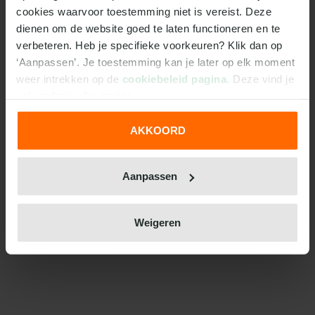
cookies waarvoor toestemming niet is vereist. Deze 
dienen om de website goed te laten functioneren en te 
verbeteren. Heb je specifieke voorkeuren? Klik dan op 
‘Aanpassen’. Je toestemming kan je later op elk moment 
weer intrekken op de 
cookiebeleid pagina
. Deze vind je 
ook onderin elke pagina.
AKKOORD
We werken samen met
31 derden
die uw gegevens
kunnen ontvangen en verwerken.
Aanpassen
Weigeren