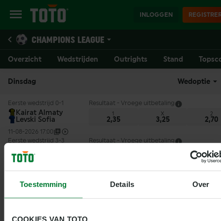
INLOGGEN
REGISTRE
CHAMPIONS LEAGUE
Overzicht
Wedstrijden
Outrights
Stand
Topsc
Dinsdag
Wedoptie
Eerste wedstrijd 0-1
Resultaat - Vroege uitbetaling
Kairat Almaty
1
X
2
Levski Sofia
2,35
3,25
2,70
11-08-2026 17:00
Eerste wedstrijd 3-3
Resultaat - Vroege uitbetaling
Bodo/Glimt
1
X
2
Union Saint-Gilloise
1,58
4,50
4,25
11-08-2026 18:00
Eerste wedstrijd 0-5
Resultaat - Vroege uitbetaling
Toestemming
Details
Over
FK Kauno Zalgiris
1
X
2
Dinamo Zagreb
6,00
5,00
1,36
11-08-2026 19:00
Eerste wedstrijd 0-0
Resultaat - Vroege uitbetaling
COOKIES VAN TOTO