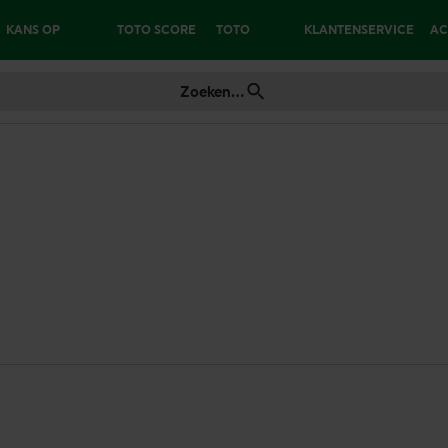
KANS OP
TOTO SCORE
TOTO
KLANTENSERVICE
AC
€25.000
6
EXTRA
Zoeken...