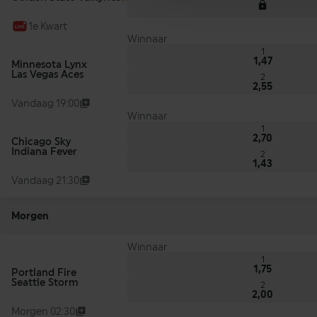
1e Kwart
Winnaar
1
1,47
Minnesota Lynx
Las Vegas Aces
2
2,55
Vandaag 19:00
Winnaar
1
2,70
Chicago Sky
Indiana Fever
2
1,43
Vandaag 21:30
Morgen
Winnaar
1
1,75
Portland Fire
Seattle Storm
2
2,00
Morgen 02:30