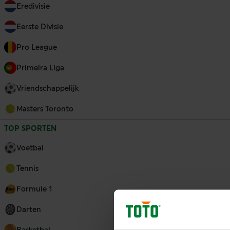
Eredivisie
Eerste Divisie
Pro League
Primeira Liga
Vriendschappelijk
Masters Toronto
TOP SPORTEN
Voetbal
Tennis
Formule 1
Darten