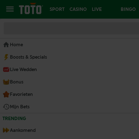
SPORT
CASINO
LIVE
BINGO
CASINO
Home
Boosts & Specials
Live Wedden
Bonus
Favorieten
Mijn Bets
TRENDING
Aankomend