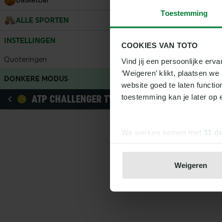
Basketbal
Toestemming
ALLE SPORTEN
INSTELLINGEN
COOKIES VAN TOTO
Quoteringen
Vind jij een persoonlijke erva
‘Weigeren’ klikt, plaatsen w
DONKERE MODUS
website goed te laten functio
toestemming kan je later op 
ATP CHALLENGER TYLER, ENKELSPEL
We werken samen met
31 d
Weigeren