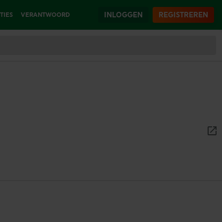
INLOGGEN
REGISTREREN
TIES
VERANTWOORD
SPELEN