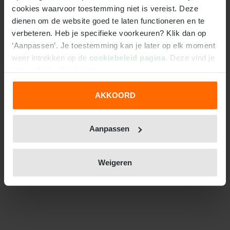
cookies waarvoor toestemming niet is vereist. Deze 
dienen om de website goed te laten functioneren en te 
verbeteren. Heb je specifieke voorkeuren? Klik dan op 
‘Aanpassen’. Je toestemming kan je later op elk moment 
weer intrekken op de 
cookiebeleid pagina
. Deze vind je 
ook onderin elke pagina.
AKKOORD
We werken samen met
31 derden
die uw gegevens
kunnen ontvangen en verwerken.
Aanpassen
Weigeren