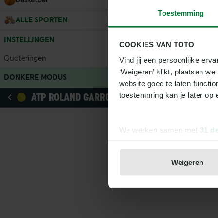
Basketbal
Toestemming
ALLE SPORTEN
INSTELLINGEN
COOKIES VAN TOTO
Quoteringen
Vind jij een persoonlijke erva
‘Weigeren’ klikt, plaatsen w
DONKERE MODUS
website goed te laten functio
toestemming kan je later op 
ATP ROLAND GARROS, DUBBELSPEL
We werken samen met
31 d
Weigeren